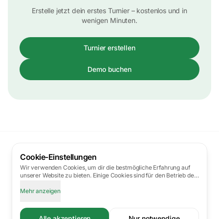
Erstelle jetzt dein erstes Turnier – kostenlos und in
wenigen Minuten.
Turnier erstellen
Demo buchen
TurnierPro
Cookie-Einstellungen
Wir verwenden Cookies, um dir die bestmögliche Erfahrung auf
App
Newsletter
unserer Website zu bieten. Einige Cookies sind für den Betrieb der
Website erforderlich, während andere uns helfen, die Website zu
Impressum
·
Datenschutz
·
AGB
·
FAQ
verbessern. Bei Nutzung externer Dienste (z. B. Google, Mapbox,
Mehr anzeigen
Calendly) können Daten in die USA oder andere Drittländer
übertragen werden, in denen möglicherweise kein mit der EU
Barrierefrei
·
Datenschutz-Einstellungen
vergleichbares Datenschutzniveau besteht.
Mehr erfahren
Alle akzeptieren
Nur notwendige