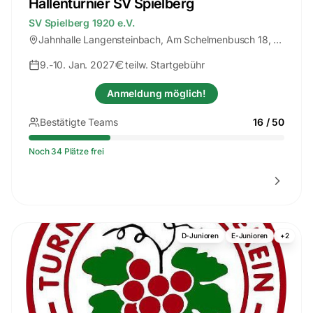
Hallenturnier SV Spielberg
SV Spielberg 1920 e.V.
Jahnhalle Langensteinbach
, Am Schelmenbusch 18, 76307 Karlsbad
9.-10. Jan. 2027
teilw. Startgebühr
Anmeldung möglich!
Bestätigte Teams
16
/
50
Noch 34 Plätze frei
D-Junioren
E-Junioren
+
2