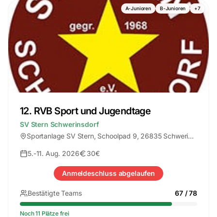
A-Junioren
B-Junioren
+
7
12. RVB Sport und Jugendtage
SV Stern Schwerinsdorf
Sportanlage SV Stern
, Schoolpad 9, 26835 Schwerinsdorf
5.-11. Aug. 2026
30€
Anmeldeschluss abgelaufen
Bestätigte Teams
67
/
78
Noch 11 Plätze frei