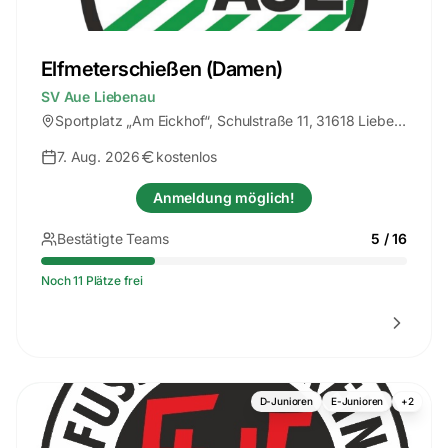
Elfmeterschießen (Damen)
SV Aue Liebenau
Sportplatz „Am Eickhof“
, Schulstraße 11, 31618 Liebenau
7. Aug. 2026
kostenlos
Anmeldung möglich!
Bestätigte Teams
5
/
16
Noch 11 Plätze frei
D-Junioren
E-Junioren
+
2